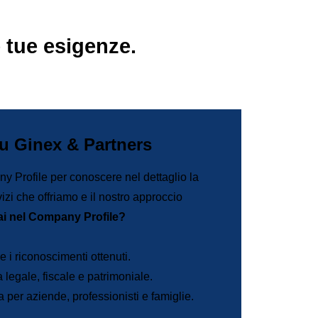
e tue esigenze.
su Ginex & Partners
y Profile per conoscere nel dettaglio la
izi che offriamo e il nostro approccio
ai nel Company Profile?
 i riconoscimenti ottenuti.
 legale, fiscale e patrimoniale.
 per aziende, professionisti e famiglie.