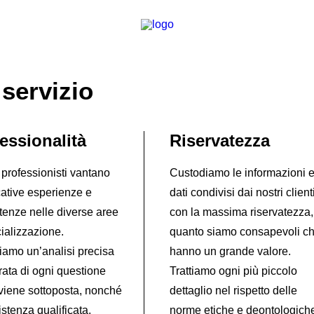
 servizio
essionalità
Riservatezza
i professionisti vantano
Custodiamo le informazioni e
cative esperienze e
dati condivisi dai nostri client
enze nelle diverse aree
con la massima riservatezza,
ializzazione.
quanto siamo consapevoli c
iamo un’analisi precisa
hanno un grande valore.
rata di ogni questione
Trattiamo ogni più piccolo
 viene sottoposta, nonché
dettaglio nel rispetto delle
stenza qualificata,
norme etiche e deontologich