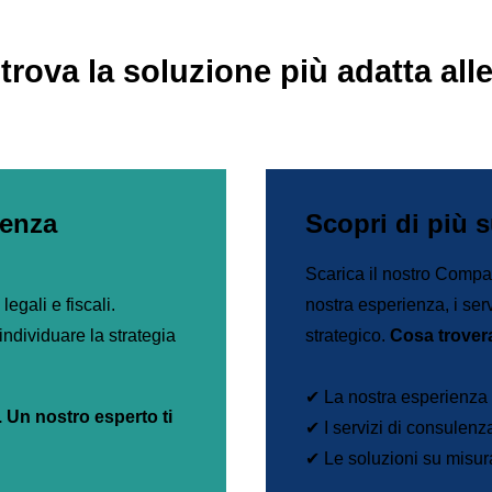
 trova la soluzione più adatta all
lenza
Scopri di più 
Scarica il nostro Compan
egali e fiscali.
nostra esperienza, i serv
individuare la strategia
strategico.
Cosa trover
✔ La nostra esperienza e
. Un nostro esperto ti
✔ I servizi di consulenza
✔ Le soluzioni su misura