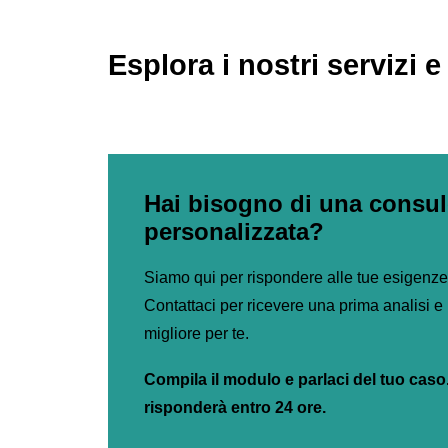
Esplora i nostri servizi e
Hai bisogno di una consu
personalizzata?
Siamo qui per rispondere alle tue esigenze l
Contattaci per ricevere una prima analisi e 
migliore per te.
Compila il modulo e parlaci del tuo caso
risponderà entro 24 ore.