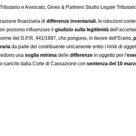
 Tributario e Avvocato, Ginex & Partners Studio Legale Tributari
razione finanziaria di
differenze inventariali
, le istruzioni con
 non possono influenzare il
giudizio sulla legittimità
dell’accerta
 norme del D.P.R. 441/1997, che pongono, in favore dell’Erario,
p
raria
da parte del contribuente unicamente entro i limiti di oggetto
ichiedono una
soglia minima
delle
differenze
in oggetto per l’
ese
pio sancito dalla Corte di Cassazione con
sentenza del 10 marz