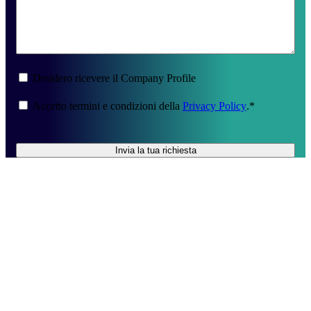
company
Desidero ricevere il Company Profile
Consenso
*
Accetto termini e condizioni della
Privacy Policy
.
*
CAPTCHA