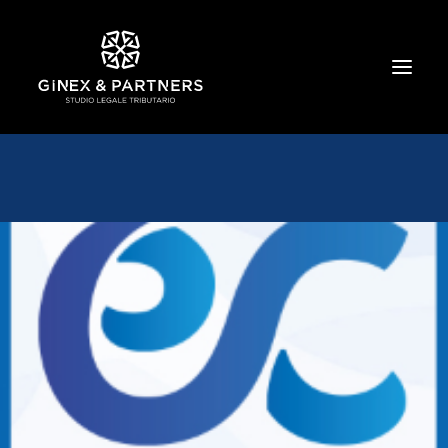
HOME
CHI SIAMO
TRIBUTARIO E PENALE TRIBUTARIO
GESTIONE E PROTEZIONE DEL PATRIMONIO
SOCIETARIO E CONTRATTUALISTICA
COMMERCIO INTERNAZIONALE
BANCARIO E FINANZIARIO
NEWS ED EVENTI