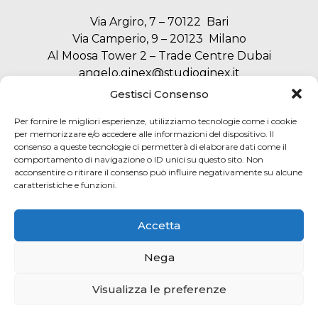
Via Argiro, 7 – 70122 Bari
Via Camperio, 9 – 20123 Milano
Al Moosa Tower 2 – Trade Centre Dubai
angelo.ginex@studioginex.it
segreteria@studioginex.it
Gestisci Consenso
Per fornire le migliori esperienze, utilizziamo tecnologie come i cookie
per memorizzare e/o accedere alle informazioni del dispositivo. Il
consenso a queste tecnologie ci permetterà di elaborare dati come il
NAVIGAZIONE
comportamento di navigazione o ID unici su questo sito. Non
acconsentire o ritirare il consenso può influire negativamente su alcune
caratteristiche e funzioni.
SERVIZI
Accetta
AREA LEGALE
Nega
© Ginex & Partners. Tutti i diritti sono riservati |
Visualizza le preferenze
marketing agency deraweb