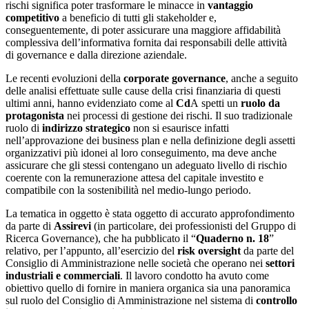
rischi significa poter trasformare le minacce in
vantaggio
competitivo
a beneficio di tutti gli stakeholder e,
conseguentemente, di poter assicurare una maggiore affidabilità
complessiva dell’informativa fornita dai responsabili delle attività
di governance e dalla direzione aziendale.
Le recenti evoluzioni della
corporate governance
, anche a seguito
delle analisi effettuate sulle cause della crisi finanziaria di questi
ultimi anni, hanno evidenziato come al
Cd
A spetti un
ruolo da
protagonista
nei processi di gestione dei rischi. Il suo tradizionale
ruolo di
indirizzo strategico
non si esaurisce infatti
nell’approvazione dei business plan e nella definizione degli assetti
organizzativi più idonei al loro conseguimento, ma deve anche
assicurare che gli stessi contengano un adeguato livello di rischio
coerente con la remunerazione attesa del capitale investito e
compatibile con la sostenibilità nel medio-lungo periodo.
La tematica in oggetto è stata oggetto di accurato approfondimento
da parte di
Assirevi
(in particolare, dei professionisti del Gruppo di
Ricerca Governance), che ha pubblicato il “
Quaderno n. 18
”
relativo, per l’appunto, all’esercizio del
risk oversight
da parte del
Consiglio di Amministrazione nelle società che operano nei
settori
industriali e commerciali
. Il lavoro condotto ha avuto come
obiettivo quello di fornire in maniera organica sia una panoramica
sul ruolo del Consiglio di Amministrazione nel sistema di
controllo