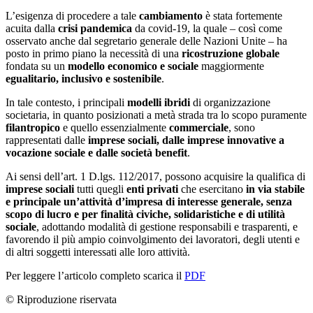
L’esigenza di procedere a tale
cambiamento
è stata fortemente
acuita dalla
crisi pandemica
da covid-19, la quale – così come
osservato anche dal segretario generale delle Nazioni Unite – ha
posto in primo piano la necessità di una
ricostruzione globale
fondata su un
modello economico e sociale
maggiormente
egualitario, inclusivo e sostenibile
.
In tale contesto, i principali
modelli ibridi
di organizzazione
societaria, in quanto posizionati a metà strada tra lo scopo puramente
filantropico
e quello essenzialmente
commerciale
, sono
rappresentati dalle
imprese sociali, dalle imprese innovative a
vocazione sociale e dalle società benefit
.
Ai sensi dell’art. 1 D.lgs. 112/2017, possono acquisire la qualifica di
imprese sociali
tutti quegli
enti privati
che esercitano
in via stabile
e principale
un’attività d’impresa di interesse generale, senza
scopo di lucro e per finalità civiche, solidaristiche e di utilità
sociale
, adottando modalità di gestione responsabili e trasparenti, e
favorendo il più ampio coinvolgimento dei lavoratori, degli utenti e
di altri soggetti interessati alle loro attività.
Per leggere l’articolo completo scarica il
PDF
© Riproduzione riservata