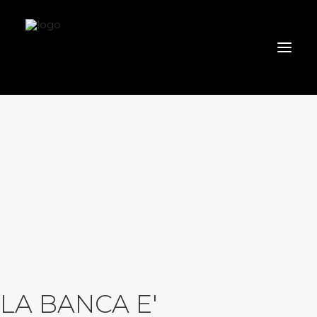
HOME
CHI SIAMO
TRIBUTARIO E PENALE TRIBUTARIO
GESTIONE E PROTEZIONE DEL PATRIMONIO
SOCIETARIO E CONTRATTUALISTICA
COMMERCIO INTERNAZIONALE
BANCARIO E FINANZIARIO
NEWS ED EVENTI
CONTATTI
LA BANCA E'