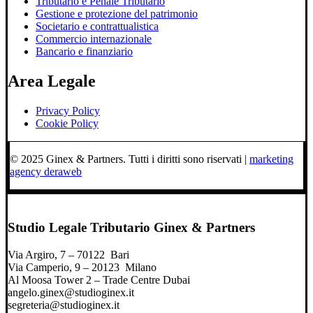
Tributario e Penale Tributario
Gestione e protezione del patrimonio
Societario e contrattualistica
Commercio internazionale
Bancario e finanziario
Area Legale
Privacy Policy
Cookie Policy
© 2025 Ginex & Partners. Tutti i diritti sono riservati |
marketing
agency deraweb
Studio Legale Tributario Ginex & Partners
Via Argiro, 7 – 70122 Bari
Via Camperio, 9 – 20123 Milano
Al Moosa Tower 2 – Trade Centre Dubai
angelo.ginex@studioginex.it
segreteria@studioginex.it