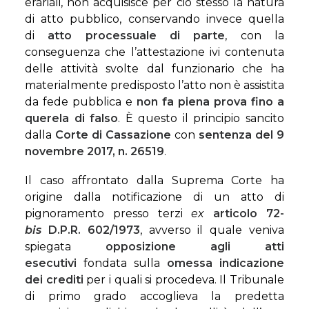
erariali, non acquisisce per ciò stesso la natura
di atto pubblico, conservando invece quella
di
atto processuale di parte
, con la
conseguenza che l’attestazione ivi contenuta
delle attività svolte dal funzionario che ha
materialmente predisposto l’atto non è assistita
da fede pubblica e
non fa piena prova fino a
querela di falso
. È questo il principio sancito
dalla
Corte di Cassazione
con
sentenza del 9
novembre 2017, n. 26519
.
Il caso affrontato dalla Suprema Corte ha
origine dalla notificazione di un atto di
pignoramento presso terzi
ex
articolo 72-
bis
D.P.R. 602/1973
, avverso il quale veniva
spiegata
opposizione agli atti
esecutivi
fondata sulla
omessa indicazione
dei crediti
per i quali si procedeva. Il Tribunale
di primo grado accoglieva la predetta