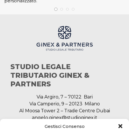
personalizzato.
STUDIO LEGALE
TRIBUTARIO GINEX &
PARTNERS
Via Argiro, 7 – 70122 Bari
Via Camperio, 9 – 20123 Milano
Al Moosa Tower 2 – Trade Centre Dubai
angelo.ginex@studioginex.it
segreteria@studioginex.it
Gestisci Consenso