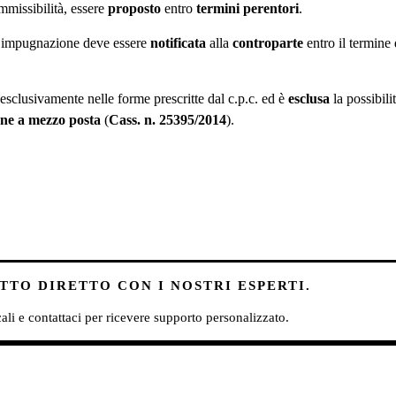
mmissibilità, essere
proposto
entro
termini perentori
.
l’impugnazione deve essere
notificata
alla
controparte
entro il termine
 esclusivamente nelle forme prescritte dal c.p.c. ed è
esclusa
la possibili
one a mezzo posta
(
Cass. n. 25395/2014
).
TO DIRETTO CON I NOSTRI ESPERTI.
scali e contattaci per ricevere supporto personalizzato.