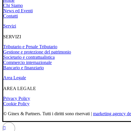
Home
Chi Siamo
News ed Eventi
Contatti
Servizi
SERVIZI
Tributario e Penale Tributario
Gestione e protezione del patrimonio
Societario e contrattualistica
Commercio internazionale
Bancario e finanziario
Area Legale
AREA LEGALE
Privacy Policy
Cookie Policy
© Ginex & Partners. Tutti i diritti sono riservati |
marketing agency d