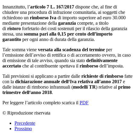
Innanzitutto, l’
articolo 7 L. 167/2017
dispone che, al fine di
chiudere una procedura di infrazione comunitaria, ai soggetti che
richiedono un
rimborso Iva
di importo superiore ad euro 30.000
mediante presentazione della
garanzia
compete, a titolo
di
ristoro
forfetario dei costi sostenuti per il rilascio della garanzia
stessa, una
somma pari alla 0,15
per cento
dell’
importo
garantito
per ogni anno di durata della garanzia.
Tale somma viene
versata alla scadenza del termine
per
l’emissione dell’avviso di rettifica o di accertamento ovvero, in caso
di emissione di tale avviso, quando sia stato
definitivamente
accertato
che al contribuente spettava il
rimborso
dell’imposta.
Tali previsioni si applicano a partire dalle
richieste di rimborso
fatte
con la
dichiarazione annuale dell
‘
Iva relativa all’
anno 2017
e
dalle istanze di rimborso infrannuali (
modelli TR
) relative al
primo
trimestre dell
‘
anno 2018
.
Per leggere l’articolo completo scarica il
PDF
© Riproduzione riservata
Precedente
Prossimo