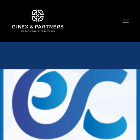
HOME
CHI SIAMO
TRIBUTARIO E PENALE TRIBUTARIO
GESTIONE E PROTEZIONE DEL PATRIMONIO
SOCIETARIO E CONTRATTUALISTICA
COMMERCIO INTERNAZIONALE
BANCARIO E FINANZIARIO
NEWS ED EVENTI