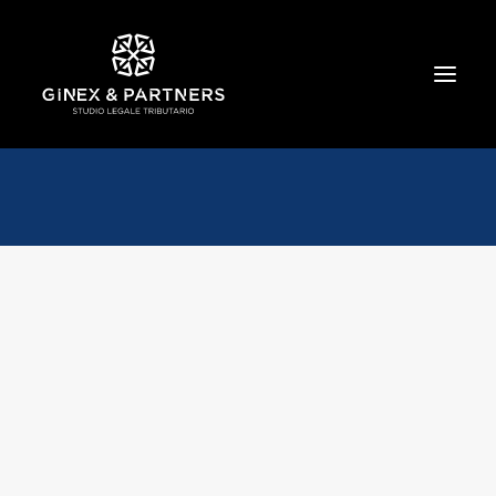
HOME
CHI SIAMO
TRIBUTARIO E PENALE TRIBUTARIO
GESTIONE E PROTEZIONE DEL PATRIMONIO
SOCIETARIO E CONTRATTUALISTICA
COMMERCIO INTERNAZIONALE
BANCARIO E FINANZIARIO
NEWS ED EVENTI