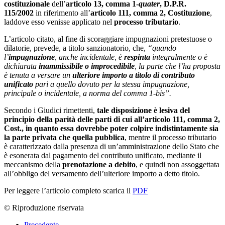
costituzionale
dell’
articolo 13, comma 1-
quater
, D.P.R.
115/2002
in riferimento all’
articolo 111, comma 2, Costituzione
,
laddove esso venisse applicato nel
processo tributario
.
L’articolo citato, al fine di scoraggiare impugnazioni pretestuose o
dilatorie, prevede, a titolo sanzionatorio, che,
“quando
l’
impugnazione
, anche incidentale, è
respinta
integralmente o è
dichiarata
inammissibile o improcedibile
, la parte che l’ha proposta
è tenuta a versare un
ulteriore importo a titolo di contributo
unificato
pari a quello dovuto per la stessa impugnazione,
principale o incidentale, a norma del comma 1-bis”.
Secondo i Giudici rimettenti,
tale disposizione è lesiva del
principio della parità delle parti di cui all’
articolo 111, comma 2,
Cost.
, in quanto essa dovrebbe poter
colpire indistintamente sia
la parte privata che quella pubblica
, mentre il processo tributario
è caratterizzato dalla presenza di un’amministrazione dello Stato che
è esonerata dal pagamento del contributo unificato, mediante il
meccanismo della
prenotazione a debito
, e quindi non assoggettata
all’obbligo del versamento dell’ulteriore importo a detto titolo.
Per leggere l’articolo completo scarica il
PDF
© Riproduzione riservata
Precedente