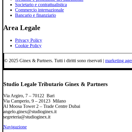
Societario e contrattualistica
Commercio internazionale
Bancario e finanziario
Area Legale
Privacy Policy
Cookie Policy
© 2025 Ginex & Partners. Tutti i diritti sono riservati |
marketing ag
Studio Legale Tributario Ginex & Partners
Via Argiro, 7 – 70122 Bari
Via Camperio, 9 – 20123 Milano
Al Moosa Tower 2 – Trade Centre Dubai
angelo.ginex@studioginex.it
segreteria@studioginex.it
Navigazione