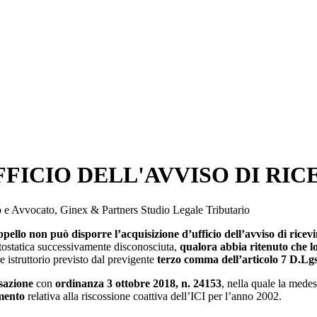
FFICIO DELL'AVVISO DI RI
io e Avvocato, Ginex & Partners Studio Legale Tributario
appello non può disporre l’acquisizione d’ufficio dell’avviso di ricev
otostatica successivamente disconosciuta,
qualora abbia ritenuto che l
e istruttorio previsto dal previgente
terzo comma dell’articolo 7 D.Lgs
sazione
con
ordinanza 3 ottobre 2018, n. 24153
, nella quale la mede
amento
relativa alla riscossione coattiva dell’ICI per l’anno 2002.