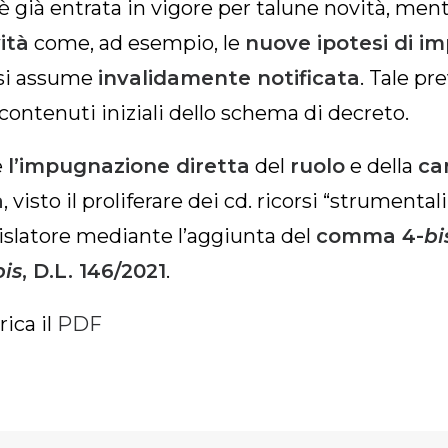
 è già entrata in vigore per talune novità, men
ità
come, ad esempio, le
nuove ipotesi di i
si assume
invalidamente notificata
. Tale p
 contenuti iniziali dello schema di decreto.
e
l’impugnazione diretta
del
ruolo
e della
ca
a
, visto il proliferare dei cd. ricorsi “strumenta
islatore mediante l’aggiunta del
comma 4-
bi
bis
, D.L. 146/2021
.
rica il
PDF