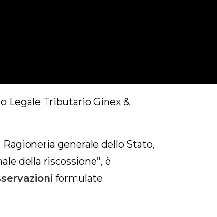
IRETTA DI RUOLO E
ATA
io Legale Tributario Ginex &
a Ragioneria generale dello Stato,
ale della riscossione”, è
sservazioni
formulate