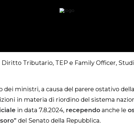
ESI DI IMPUGNAZIONE D
NVALIDAMENTE NOTIFIC
 Diritto Tributario, TEP e Family Officer, Stud
dei ministri, a causa del parere ostativo dell
izioni in materia di riordino del sistema nazion
ciale
in data 7.8.2024,
recependo
anche le
o
soro”
del Senato della Repubblica.