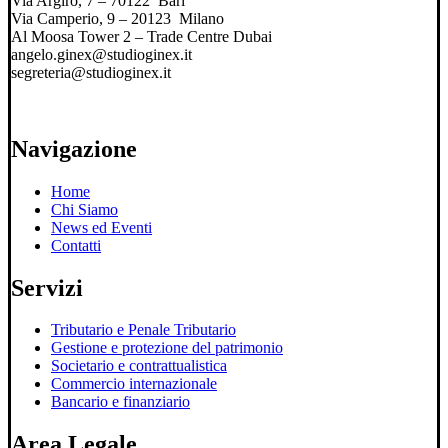
Via Argiro, 7 – 70122 Bari
Via Camperio, 9 – 20123 Milano
Al Moosa Tower 2 – Trade Centre Dubai
angelo.ginex@studioginex.it
segreteria@studioginex.it
Navigazione
Home
Chi Siamo
News ed Eventi
Contatti
Servizi
Tributario e Penale Tributario
Gestione e protezione del patrimonio
Societario e contrattualistica
Commercio internazionale
Bancario e finanziario
Area Legale