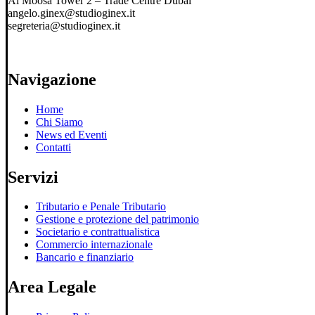
Al Moosa Tower 2 – Trade Centre Dubai
angelo.ginex@studioginex.it
segreteria@studioginex.it
Navigazione
Home
Chi Siamo
News ed Eventi
Contatti
Servizi
Tributario e Penale Tributario
Gestione e protezione del patrimonio
Societario e contrattualistica
Commercio internazionale
Bancario e finanziario
Area Legale