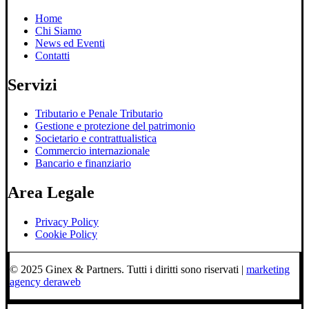
Home
Chi Siamo
News ed Eventi
Contatti
Servizi
Tributario e Penale Tributario
Gestione e protezione del patrimonio
Societario e contrattualistica
Commercio internazionale
Bancario e finanziario
Area Legale
Privacy Policy
Cookie Policy
© 2025 Ginex & Partners. Tutti i diritti sono riservati |
marketing
agency deraweb