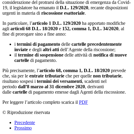
considerazione del protrarsi della situazione di emergenza da Covid-
19, il legislatore ha emanato il
D.L. 129/2020
, recante disposizioni
urgenti in materia di
riscossione esattoriale
.
In particolare, l’
articolo 1 D.L. 129/2020
ha apportato modifiche
agli
articoli 68 D.L. 18/2020
e
152, comma 1, D.L. 34/2020
, al
fine di prorogare sino a fine anno:
i
termini di pagamento
delle
cartelle precedentemente
inviate
e degli
altri atti
dell’Agente della riscossione;
il
termine di sospensione
delle attività di
notifica di nuove
cartelle
di pagamento.
Più precisamente, l’
articolo 68, comma 1, D.L. 18/2020
prevede
che, sia per le
entrate tributarie
che per quelle
non tributarie
,
risultano sospesi i
termini dei versamenti
, scadenti nel
periodo
dall’8 marzo al 31 dicembre 2020
, derivanti
dalle
cartelle
di pagamento emesse dagli Agenti della riscossione.
Per leggere l’articolo completo scarica il
PDF
© Riproduzione riservata
Precedente
Prossimo