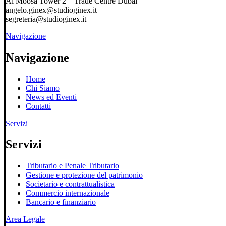
Al Moosa Tower 2 – Trade Centre Dubai
angelo.ginex@studioginex.it
segreteria@studioginex.it
Navigazione
Navigazione
Home
Chi Siamo
News ed Eventi
Contatti
Servizi
Servizi
Tributario e Penale Tributario
Gestione e protezione del patrimonio
Societario e contrattualistica
Commercio internazionale
Bancario e finanziario
Area Legale