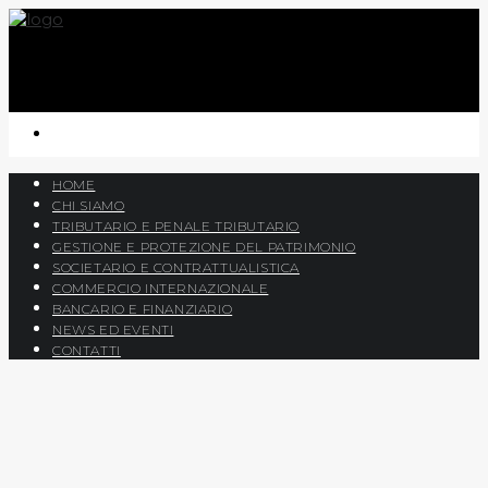
PRENOTA CONSULENZA
HOME
CHI SIAMO
TRIBUTARIO E PENALE TRIBUTARIO
GESTIONE E PROTEZIONE DEL PATRIMONIO
SOCIETARIO E CONTRATTUALISTICA
COMMERCIO INTERNAZIONALE
BANCARIO E FINANZIARIO
NEWS ED EVENTI
CONTATTI