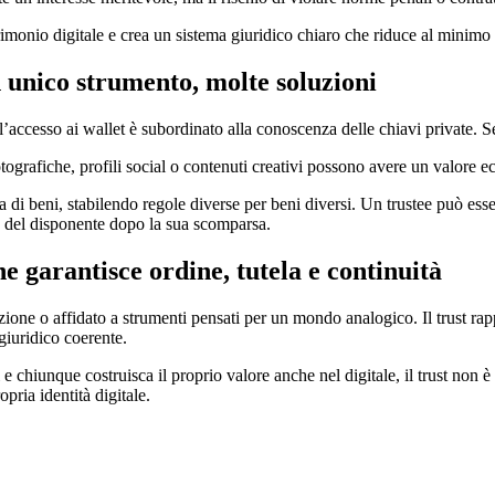
trimonio digitale e crea un sistema giuridico chiaro che riduce al minimo co
un unico strumento, molte soluzioni
l’accesso ai wallet è subordinato alla conoscenza delle chiavi private. S
fotografiche, profili social o contenuti creativi possono avere un valore 
di beni, stabilendo regole diverse per beni diversi. Un trustee può essere
ne del disponente dopo la sua scomparsa.
 garantisce ordine, tutela e continuità
zione o affidato a strumenti pensati per un mondo analogico. Il trust ra
giuridico coerente.
ori e chiunque costruisca il proprio valore anche nel digitale, il trust non
opria identità digitale.