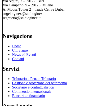
Via Argiro, 7 – 70122 Bari
Via Camperio, 9 – 20123 Milano
Al Moosa Tower 2 – Trade Centre Dubai
angelo.ginex@studioginex.it
segreteria@studioginex.it
Navigazione
Home
Chi Siamo
News ed Eventi
Contatti
Servizi
Tributario e Penale Tributario
Gestione e protezione del patrimonio
Societario e contrattualistica
Commercio internazionale
Bancario e finanziario
Area Legale