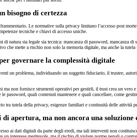
n bisogno di certezza
a frammentario. Le normative sulla privacy limitano l’accesso post morte
ompetenze tecniche e chiavi di accesso uniche.
mi di natura sia legale sia tecnica: mancanza di password, mancanza di st
vo che mette a rischio non solo la memoria digitale, ma anche la tutel
 per governare la complessità digitale
iventi un problema, individuando un soggetto fiduciario, il trustee, autori
i ma non fornisce strumenti operativi per gestirli, il trust crea un vero 
le password, quali contenuti mantenere e quali cancellare, come gestire e
o tra tutela della privacy, esigenze familiari e continuità delle attività p
li di apertura, ma non ancora una soluzione
sso ai dati digitali da parte degli eredi, ma tali interventi non costituis
e un interesse meritevole, ma il rischio di violare norme penali o contra