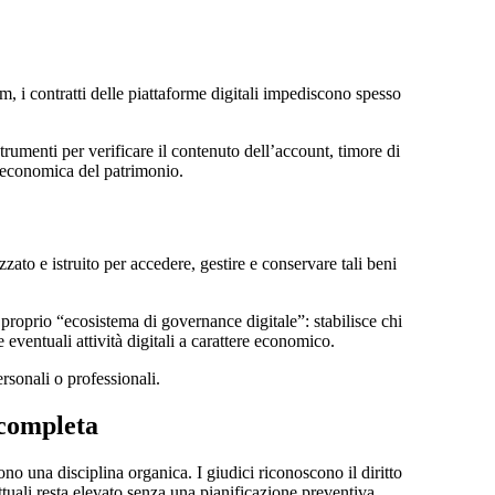
m, i contratti delle piattaforme digitali impediscono spesso
rumenti per verificare il contenuto dell’account, timore di
a economica del patrimonio.
zzato e istruito per accedere, gestire e conservare tali beni
e proprio “ecosistema di governance digitale”: stabilisce chi
ventuali attività digitali a carattere economico.
ersonali o professionali.
 completa
cono una disciplina organica. I giudici riconoscono il diritto
ttuali resta elevato senza una pianificazione preventiva.