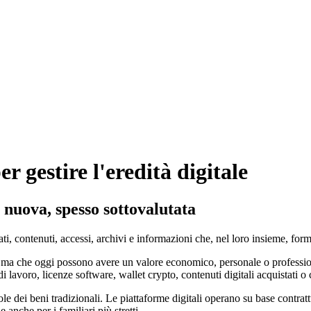
r gestire l'eredità digitale
 nuova, spesso sottovalutata
 dati, contenuti, accessi, archivi e informazioni che, nel loro insieme, f
fa, ma che oggi possono avere un valore economico, personale o professi
i lavoro, licenze software, wallet crypto, contenuti digitali acquistati o c
 dei beni tradizionali. Le piattaforme digitali operano su base contrattu
 anche per i familiari più stretti.