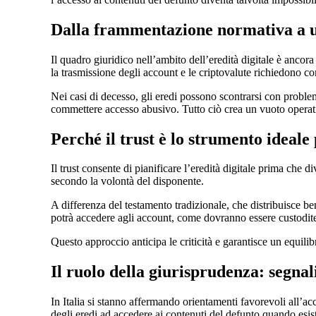
Dalla frammentazione normativa a u
Il quadro giuridico nell’ambito dell’eredità digitale è ancor
la trasmissione degli account e le criptovalute richiedono c
Nei casi di decesso, gli eredi possono scontrarsi con proble
commettere accesso abusivo. Tutto ciò crea un vuoto operati
Perché il trust è lo strumento ideale
Il trust consente di pianificare l’eredità digitale prima che d
secondo la volontà del disponente.
A differenza del testamento tradizionale, che distribuisce ben
potrà accedere agli account, come dovranno essere custodite 
Questo approccio anticipa le criticità e garantisce un equilibri
Il ruolo della giurisprudenza: segna
In Italia si stanno affermando orientamenti favorevoli all’acce
degli eredi ad accedere ai contenuti del defunto quando esist