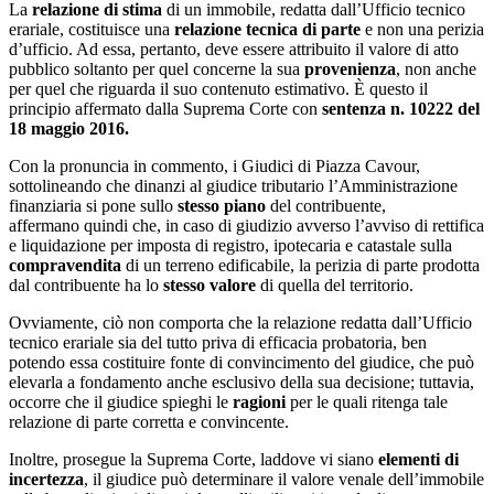
La
relazione di stima
di un immobile, redatta dall’Ufficio tecnico
erariale, costituisce una
relazione tecnica di parte
e non una perizia
d’ufficio. Ad essa, pertanto, deve essere attribuito il valore di atto
pubblico soltanto per quel concerne la sua
provenienza
, non anche
per quel che riguarda il suo contenuto estimativo. È questo il
principio affermato dalla Suprema Corte con
sentenza n. 10222 del
18 maggio 2016.
Con la pronuncia in commento, i Giudici di Piazza Cavour,
sottolineando che dinanzi al giudice tributario l’Amministrazione
finanziaria si pone sullo
stesso piano
del contribuente,
affermano quindi che, in caso di giudizio avverso l’avviso di rettifica
e liquidazione per imposta di registro, ipotecaria e catastale sulla
compravendita
di un terreno edificabile, la perizia di parte prodotta
dal contribuente ha lo
stesso valore
di quella del territorio.
Ovviamente, ciò non comporta che la relazione redatta dall’Ufficio
tecnico erariale sia del tutto priva di efficacia probatoria, ben
potendo essa costituire fonte di convincimento del giudice, che può
elevarla a fondamento anche esclusivo della sua decisione; tuttavia,
occorre che il giudice spieghi le
ragioni
per le quali ritenga tale
relazione di parte corretta e convincente.
Inoltre, prosegue la Suprema Corte, laddove vi siano
elementi di
incertezza
, il giudice può determinare il valore venale dell’immobile