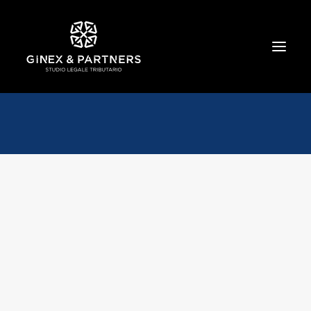
HOME
CHI SIAMO
TRIBUTARIO E PENALE TRIBUTARIO
GESTIONE E PROTEZIONE DEL PATRIMONIO
SOCIETARIO E CONTRATTUALISTICA
COMMERCIO INTERNAZIONALE
BANCARIO E FINANZIARIO
NEWS ED EVENTI