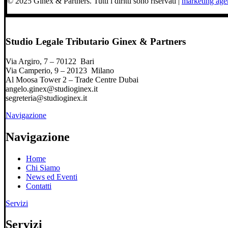
© 2025 Ginex & Partners. Tutti i diritti sono riservati |
marketing ag
Studio Legale Tributario Ginex & Partners
Via Argiro, 7 – 70122 Bari
Via Camperio, 9 – 20123 Milano
Al Moosa Tower 2 – Trade Centre Dubai
angelo.ginex@studioginex.it
segreteria@studioginex.it
Navigazione
Navigazione
Home
Chi Siamo
News ed Eventi
Contatti
Servizi
Servizi