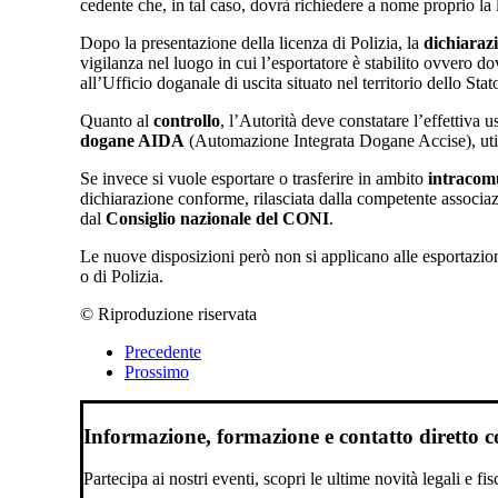
cedente che, in tal caso, dovrà richiedere a nome proprio la l
Dopo la presentazione della licenza di Polizia, la
dichiaraz
vigilanza nel luogo in cui l’esportatore è stabilito ovvero d
all’Ufficio doganale di uscita situato nel territorio dello Stat
Quanto al
controllo
, l’Autorità deve constatare l’effettiva 
dogane AIDA
(Automazione Integrata Dogane Accise), uti
Se invece si vuole esportare o trasferire in ambito
intracomu
dichiarazione conforme, rilasciata dalla competente associaz
dal
Consiglio nazionale del CONI
.
Le nuove disposizioni però non si applicano alle esportazio
o di Polizia.
© Riproduzione riservata
Precedente
Prossimo
Informazione, formazione e contatto diretto con
Partecipa ai nostri eventi, scopri le ultime novità legali e fi