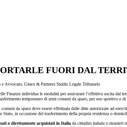
PORTARLE FUORI DAL TERR
io e Avvocato, Ginex & Partners Studio Legale Tributario
 Finanze individua le modalità per assicurare l’effettiva uscita dal terr
 trasferimento temporaneo di armi comuni da sparo, per uso sportivo o di 
 comuni da sparo deve essere effettuata dalle ditte autorizzate ad esercita
o Stato, in occasione del trasferimento della propria residenza o domicili
ati o direttamente acquistati in Italia
da cittadini italiani o stranieri 