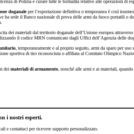
icenza di Polizia e curare tutte le formalità relative alle operazioni di e
ione doganale
per l’esportazione definitiva o temporanea è così trasmes
ove ha sede il Banco nazionale di prova delle armi da fuoco portatili o d
o.
uscita dei materiali dal territorio doganale dell’Unione europea attravers
lizzando il codice MRN comunicato dagli Uffici dell’Agenzia delle do
nitario
, temporaneamente e al proprio seguito, armi da sparo per uso s
ione sportiva di tiro riconosciuta o affiliata al Comitato Olimpico Nazi
ni dei
materiali di armamento
, nonché alle armi e ai materiali, quand
 i nostri esperti.
scali e contattaci per ricevere supporto personalizzato.