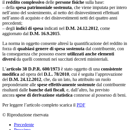
il
reddito complessivo
delle
persone fisiche
sulla base:
– della
spesa patrimoniale sostenuta
, che viene imputata per intero
nell’anno del sostenimento, al netto dei disinvestimenti effettuati
nell’anno di acquisto e dei disinvestimenti netti dei quattro anni
precedenti;
– degli
indici di spesa
indicati nel
D.M. 24.12.2012
, come
aggiornato dal
D.M. 16.9.2015
.
La norma in oggetto consente altresì la quantificazione del reddito in
forza di
qualsiasi genere di spesa sostenuta
dal contribuente, con
la conseguenza che possono essere
utilizzati anche elementi
diversi
da quelli contenuti nei succitati decreti ministeriali.
L’
articolo 38 D.P.R. 600/1973
è stato oggetto di una
consistente
modifica
ad opera del
D.L. 78/2010
, cui è seguita l’approvazione
del
D.M. 24.12.2012
, che, da un lato, ha attribuito un ruolo
preponderante alle
spese effettivamente sostenute
dal contribuente
risultanti dalle
banche dati fiscali
, e, dall’altro, ha previsto
ancora
spese di derivazione statistica
connesse al possesso di beni.
Per leggere l’articolo completo scarica il
PDF
© Riproduzione riservata
Precedente
Prossimo