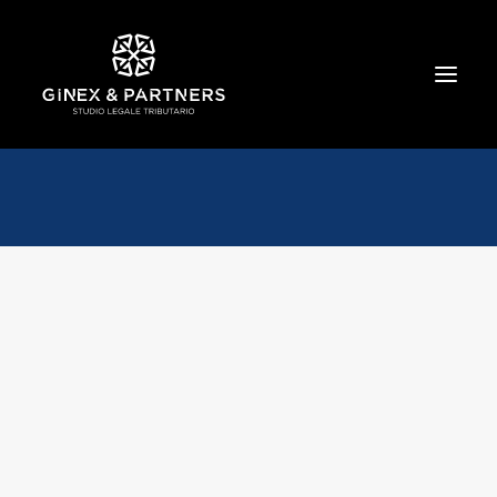
HOME
CHI SIAMO
TRIBUTARIO E PENALE TRIBUTARIO
GESTIONE E PROTEZIONE DEL PATRIMONIO
SOCIETARIO E CONTRATTUALISTICA
COMMERCIO INTERNAZIONALE
BANCARIO E FINANZIARIO
NEWS ED EVENTI