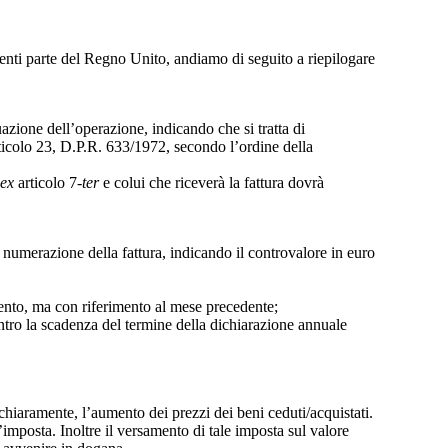
centi parte del Regno Unito, andiamo di seguito a riepilogare
uazione dell’operazione, indicando che si tratta di
rticolo 23, D.P.R. 633/1972, secondo l’ordine della
ex
articolo 7-
ter
e colui che riceverà la fattura dovrà
e e numerazione della fattura, indicando il controvalore in euro
imento, ma con riferimento al mese precedente;
 entro la scadenza del termine della dichiarazione annuale
hiaramente, l’aumento dei prezzi dei beni ceduti/acquistati.
imposta. Inoltre il versamento di tale imposta sul valore