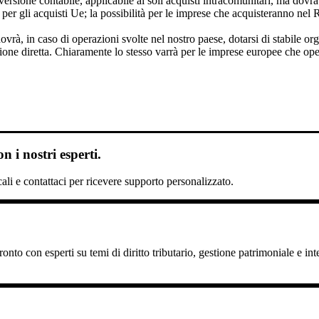
versione contabile, applicabile ai soli acquisti intracomunitari, ma dovr
 per gli acquisti Ue; la possibilità per le imprese che acquisteranno nel
ovrà, in caso di operazioni svolte nel nostro paese, dotarsi di stabile o
cazione diretta. Chiaramente lo stesso varrà per le imprese europee che 
 i nostri esperti.
scali e contattaci per ricevere supporto personalizzato.
nto con esperti su temi di diritto tributario, gestione patrimoniale e int