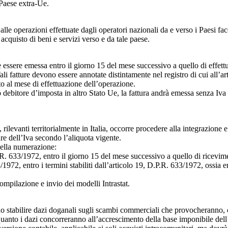
Paese extra-Ue.
lle operazioni effettuate dagli operatori nazionali da e verso i Paesi fa
acquisto di beni e servizi verso e da tale paese.
ve essere emessa entro il giorno 15 del mese successivo a quello di effett
li fatture devono essere annotate distintamente nel registro di cui all’a
o al mese di effettuazione dell’operazione.
vo debitore d’imposta in altro Stato Ue, la fattura andrà emessa senza Iva
i, rilevanti territorialmente in Italia, occorre procedere alla integrazion
re dell’Iva secondo l’aliquota vigente.
della numerazione:
.P.R. 633/1972, entro il giorno 15 del mese successivo a quello di ricev
33/1972, entro i termini stabiliti dall’articolo 19, D.P.R. 633/1972, ossia
compilazione e invio dei modelli Intrastat.
no stabilire dazi doganali sugli scambi commerciali che provocheranno, c
uanto i dazi concorreranno all’accrescimento della base imponibile dell’