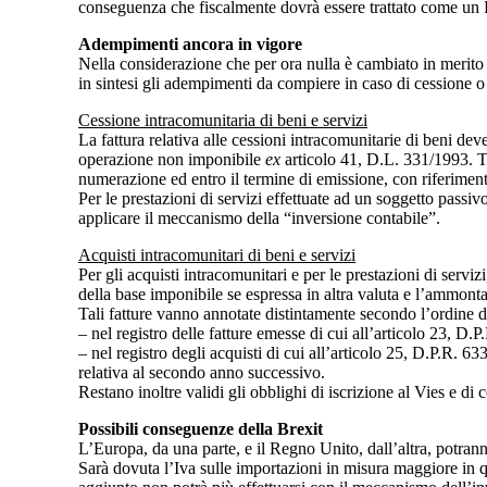
conseguenza che fiscalmente dovrà essere trattato come un 
Adempimenti ancora in vigore
Nella considerazione che per ora nulla è cambiato in merito a
in sintesi gli adempimenti da compiere in caso di cessione o 
Cessione intracomunitaria di beni e servizi
La fattura relativa alle cessioni intracomunitarie di beni de
operazione non imponibile
ex
articolo 41, D.L. 331/1993. Ta
numerazione ed entro il termine di emissione, con riferiment
Per le prestazioni di servizi effettuate ad un soggetto passi
applicare il meccanismo della “inversione contabile”.
Acquisti intracomunitari di beni e servizi
Per gli acquisti intracomunitari e per le prestazioni di serviz
della base imponibile se espressa in altra valuta e l’ammonta
Tali fatture vanno annotate distintamente secondo l’ordine 
– nel registro delle fatture emesse di cui all’articolo 23, D
– nel registro degli acquisti di cui all’articolo 25, D.P.R. 6
relativa al secondo anno successivo.
Restano inoltre validi gli obblighi di iscrizione al Vies e di 
Possibili conseguenze della Brexit
L’Europa, da una parte, e il Regno Unito, dall’altra, potran
Sarà dovuta l’Iva sulle importazioni in misura maggiore in q