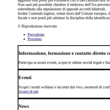
aggiunto non potrà più effettuarsi con il meccanismo dell’in
Non sarà più possibile chiedere il rimborso dell’Iva previsto
subordinata alla stipulazione di appositi accordi bilaterali.
Inoltre l’azienda inglese, ormai fuori dall’Unione europea, d
fiscale e non potrà più adottare la disciplina della identifi
© Riproduzione riservata
Precedente
Prossimo
Informazione, formazione e contatto diretto con
Partecipa ai nostri eventi, scopri le ultime novità legali e fi
Eventi
Scopri i nostri webinar e incontri dal vivo, momenti di confro
Scopri di più
News