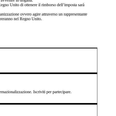
à avvenire in dogana.
 Regno Unito di ottenere il rimborso dell’imposta sarà
rganizzazione ovvero agire attraverso un rappresentante
opereranno nel Regno Unito.
ernazionalizzazione. Iscriviti per partecipare.