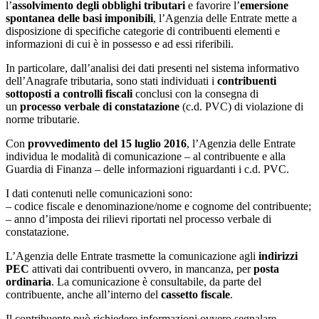
l’
assolvimento degli obblighi tributari
e favorire l’
emersione
spontanea delle basi imponibili
, l’Agenzia delle Entrate mette a
disposizione di specifiche categorie di contribuenti elementi e
informazioni di cui è in possesso e ad essi riferibili.
In particolare, dall’analisi dei dati presenti nel sistema informativo
dell’Anagrafe tributaria, sono stati individuati i
contribuenti
sottoposti a controlli fiscali
conclusi con la consegna di
un
processo verbale di constatazione
(c.d. PVC) di violazione di
norme tributarie.
Con
provvedimento del 15 luglio 2016
, l’Agenzia delle Entrate
individua le modalità di comunicazione – al contribuente e alla
Guardia di Finanza – delle informazioni riguardanti i c.d. PVC.
I dati contenuti nelle comunicazioni sono:
– codice fiscale e denominazione/nome e cognome del contribuente;
– anno d’imposta dei rilievi riportati nel processo verbale di
constatazione.
L’Agenzia delle Entrate trasmette la comunicazione agli
indirizzi
PEC
attivati dai contribuenti ovvero, in mancanza, per
posta
ordinaria
. La comunicazione è consultabile, da parte del
contribuente, anche all’interno del
cassetto fiscale
.
Il contribuente può richiedere informazioni ovvero segnalare