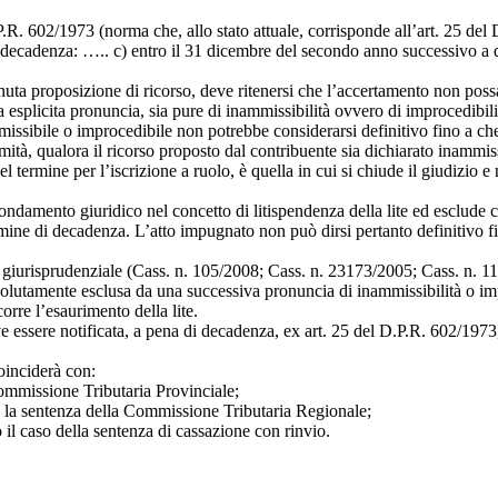
.P.R. 602/1973 (norma che, allo stato attuale, corrisponde all’art. 25 
 di decadenza: ….. c) entro il 31 dicembre del secondo anno successivo a q
uta proposizione di ricorso, deve ritenersi che l’accertamento non possa
a esplicita pronuncia, sia pure di inammissibilità ovvero di improcedibili
ibile o improcedibile non potrebbe considerarsi definitivo fino a che la
timità, qualora il ricorso proposto dal contribuente sia dichiarato inammis
rmine per l’iscrizione a ruolo, è quella in cui si chiude il giudizio e 
ndamento giuridico nel concetto di litispendenza della lite ed esclude c
termine di decadenza. L’atto impugnato non può dirsi pertanto definitivo f
e giurisprudenziale (Cass. n. 105/2008; Cass. n. 23173/2005; Cass. n. 
solutamente esclusa da una successiva pronuncia di inammissibilità o impr
orre l’esaurimento della lite.
eve essere notificata, a pena di decadenza, ex art. 25 del D.P.R. 602/19
oinciderà con:
Commissione Tributaria Provinciale;
so la sentenza della Commissione Tributaria Regionale;
 il caso della sentenza di cassazione con rinvio.