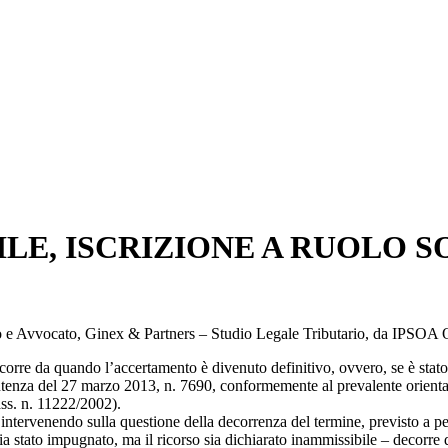
ILE, ISCRIZIONE A RUOLO 
io e Avvocato, Ginex & Partners – Studio Legale Tributario, da IPSOA 
corre da quando l’accertamento è divenuto definitivo, ovvero, se è stato
ntenza del 27 marzo 2013, n. 7690, conformemente al prevalente orientam
ss. n. 11222/2002).
ntervenendo sulla questione della decorrenza del termine, previsto a pe
 stato impugnato, ma il ricorso sia dichiarato inammissibile – decorre da