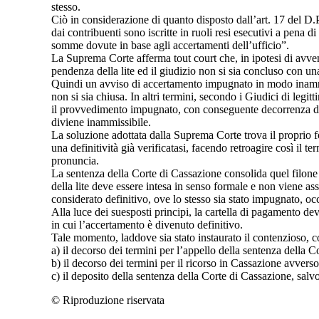
stesso.
Ciò in considerazione di quanto disposto dall’art. 17 del D
dai contribuenti sono iscritte in ruoli resi esecutivi a pena
somme dovute in base agli accertamenti dell’ufficio”.
La Suprema Corte afferma tout court che, in ipotesi di avven
pendenza della lite ed il giudizio non si sia concluso con un
Quindi un avviso di accertamento impugnato in modo inammiss
non si sia chiusa. In altri termini, secondo i Giudici di legit
il provvedimento impugnato, con conseguente decorrenza del te
diviene inammissibile.
La soluzione adottata dalla Suprema Corte trova il proprio fo
una definitività già verificatasi, facendo retroagire così il 
pronuncia.
La sentenza della Corte di Cassazione consolida quel filon
della lite deve essere intesa in senso formale e non viene as
considerato definitivo, ove lo stesso sia stato impugnato, occ
Alla luce dei suesposti principi, la cartella di pagamento d
in cui l’accertamento è divenuto definitivo.
Tale momento, laddove sia stato instaurato il contenzioso, c
a) il decorso dei termini per l’appello della sentenza della 
b) il decorso dei termini per il ricorso in Cassazione avver
c) il deposito della sentenza della Corte di Cassazione, salvo
© Riproduzione riservata