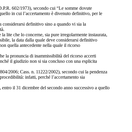
del D.P.R. 602/1973), secondo cui “Le somme dovute
uello in cui l’accertamento è divenuto definitivo, per le
 considerarsi definitivo sino a quando vi sia la
tà.
 lite che lo concerne, sia pure irregolarmente instaurata,
sibile, la data dalla quale deve considerarsi definitivo
non quella antecedente nella quale il ricorso
he la pronuncia di inammissibilità del ricorso accerti
inché il giudizio non si sia concluso con una esplicita
11804/2006; Cass. n. 11222/2002), secondo cui la pendenza
ocedibilità: infatti, perché l’accertamento sia
73, entro il 31 dicembre del secondo anno successivo a quello