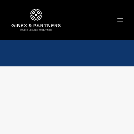
HOME
CHI SIAMO
TRIBUTARIO E PENALE TRIBUTARIO
GESTIONE E PROTEZIONE DEL PATRIMONIO
SOCIETARIO E CONTRATTUALISTICA
COMMERCIO INTERNAZIONALE
BANCARIO E FINANZIARIO
NEWS ED EVENTI