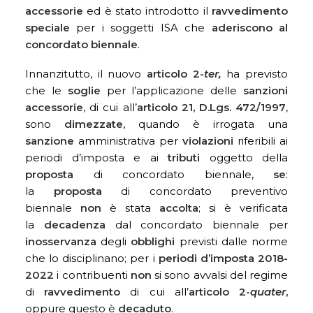
accessorie
ed è stato introdotto il
ravvedimento
speciale
per i soggetti ISA che
aderiscono al
concordato biennale
.
Innanzitutto, il nuovo
articolo 2-
ter,
ha previsto
che le
soglie
per l’applicazione delle
sanzioni
accessorie
, di cui all’
articolo 21, D.Lgs. 472/1997
,
sono
dimezzate,
quando è irrogata una
sanzione
amministrativa per
violazioni
riferibili ai
periodi d’imposta e ai
tributi
oggetto della
proposta
di concordato biennale,
se
:
la
proposta
di concordato preventivo
biennale
non
è stata
accolta
; si è verificata
la
decadenza
dal concordato biennale per
inosservanza
degli
obblighi
previsti dalle norme
che lo disciplinano; per i
periodi d’imposta 2018-
2022
i contribuenti
non
si sono avvalsi del regime
di
ravvedimento
di cui all’
articolo 2-
quater
,
oppure questo è
decaduto
.