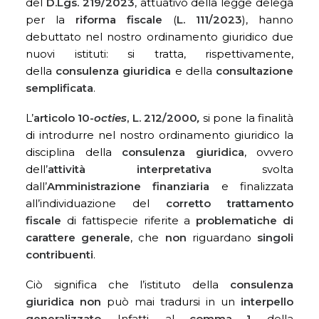
del
D.Lgs. 219/2023
, attuativo della legge delega
per la
riforma fiscale
(
L. 111/2023
), hanno
debuttato nel nostro ordinamento giuridico due
nuovi istituti: si tratta, rispettivamente,
della
consulenza giuridica
e della
consultazione
semplificata
.
L’
articolo 10-
octies
, L. 212/2000
,
si pone la finalità
di introdurre nel nostro ordinamento giuridico la
disciplina della
consulenza giuridica
, ovvero
dell’
attività interpretativa
svolta
dall’
Amministrazione finanziaria
e finalizzata
all’individuazione del
corretto trattamento
fiscale
di fattispecie riferite a
problematiche di
carattere generale
, che
non
riguardano
singoli
contribuenti
.
Ciò significa che l’istituto della
consulenza
giuridica non
può mai tradursi in un
interpello
generalizzato
. Infatti, al
comma 1,
della