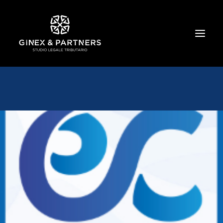
HOME
CHI SIAMO
TRIBUTARIO E PENALE TRIBUTARIO
GESTIONE E PROTEZIONE DEL PATRIMONIO
SOCIETARIO E CONTRATTUALISTICA
COMMERCIO INTERNAZIONALE
BANCARIO E FINANZIARIO
NEWS ED EVENTI