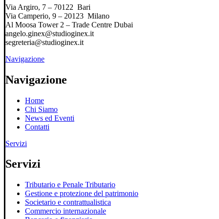
Via Argiro, 7 – 70122 Bari
Via Camperio, 9 – 20123 Milano
Al Moosa Tower 2 – Trade Centre Dubai
angelo.ginex@studioginex.it
segreteria@studioginex.it
Navigazione
Navigazione
Home
Chi Siamo
News ed Eventi
Contatti
Servizi
Servizi
Tributario e Penale Tributario
Gestione e protezione del patrimonio
Societario e contrattualistica
Commercio internazionale