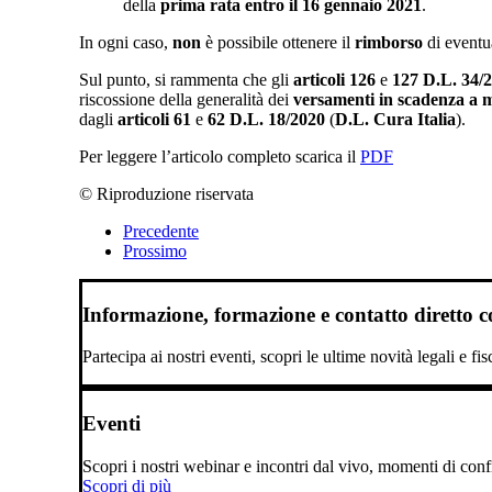
della
prima rata
entro il 16 gennaio 2021
.
In ogni caso,
non
è possibile ottenere il
rimborso
di eventu
Sul punto, si rammenta che gli
articoli 126
e
127 D.L. 34/
riscossione della generalità dei
versamenti
in scadenza a 
dagli
articoli 61
e
62 D.L. 18/2020
(
D.L. Cura Italia
).
Per leggere l’articolo completo scarica il
PDF
© Riproduzione riservata
Precedente
Prossimo
Informazione, formazione e contatto diretto con
Partecipa ai nostri eventi, scopri le ultime novità legali e fi
Eventi
Scopri i nostri webinar e incontri dal vivo, momenti di confro
Scopri di più