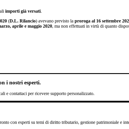
ali
importi già versati
.
2020
(
D.L. Rilancio
) avevano previsto la
proroga
al 16 settembre 20
marzo, aprile e maggio 2020
, ma non effettuati in virtù di quanto dispos
 i nostri esperti.
scali e contattaci per ricevere supporto personalizzato.
nto con esperti su temi di diritto tributario, gestione patrimoniale e int