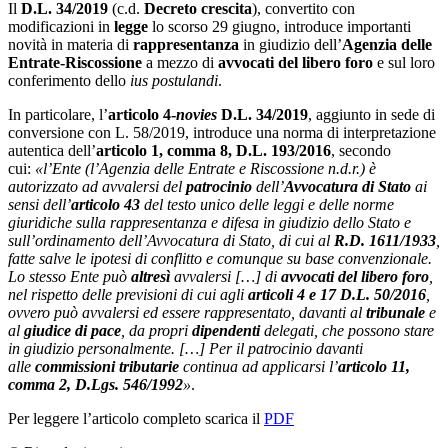
Il
D.L. 34/2019
(c.d.
Decreto crescita
), convertito con
modificazioni in
legge
lo scorso 29 giugno, introduce importanti
novità in materia di
rappresentanza
in giudizio dell’
Agenzia delle
Entrate-Riscossione
a mezzo di
avvocati del libero foro
e sul loro
conferimento dello
ius postulandi
.
In particolare, l’
articolo 4-
novies
D.L. 34/2019
, aggiunto in sede di
conversione con L. 58/2019, introduce una norma di interpretazione
autentica dell’
articolo 1, comma 8, D.L. 193/2016
, secondo
cui:
«l’Ente (l’Agenzia delle Entrate e Riscossione n.d.r.) è
autorizzato ad avvalersi del
patrocinio
dell’
Avvocatura di Stato
ai
sensi dell’
articolo 43
del testo unico delle leggi e delle norme
giuridiche sulla rappresentanza e difesa in giudizio dello Stato e
sull’ordinamento dell’Avvocatura di Stato, di cui al
R.D. 1611/1933
,
fatte salve le ipotesi di conflitto e comunque su base convenzionale.
Lo stesso Ente può
altresì
avvalersi […] di
avvocati del libero
foro
,
nel rispetto delle previsioni di cui agli
articoli 4 e 17 D.L. 50/2016
,
ovvero può avvalersi ed essere rappresentato, davanti al
tribunale
e
al
giudice di pace
, da propri
dipendenti
delegati, che possono stare
in giudizio personalmente. […] Per il patrocinio davanti
alle
commissioni tributarie
continua ad applicarsi l’
articolo 11,
comma 2, D.Lgs. 546/1992
»
.
Per leggere l’articolo completo scarica il
PDF