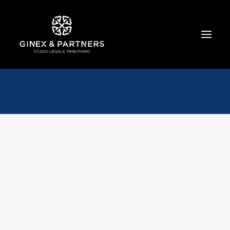
HOME
CHI SIAMO
TRIBUTARIO E PENALE TRIBUTARIO
GESTIONE E PROTEZIONE DEL PATRIMONIO
SOCIETARIO E CONTRATTUALISTICA
COMMERCIO INTERNAZIONALE
BANCARIO E FINANZIARIO
NEWS ED EVENTI