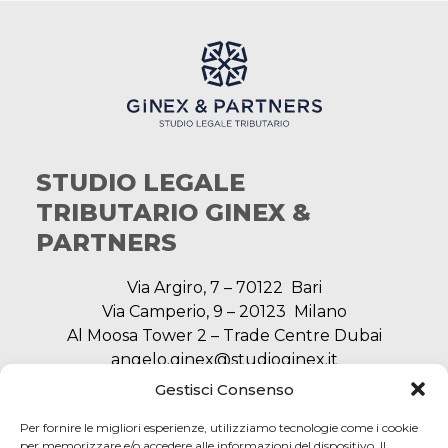
STUDIO LEGALE
TRIBUTARIO GINEX &
PARTNERS
Via Argiro, 7 – 70122 Bari
Via Camperio, 9 – 20123 Milano
Al Moosa Tower 2 – Trade Centre Dubai
angelo.ginex@studioginex.it
segreteria@studioginex.it
Gestisci Consenso
Per fornire le migliori esperienze, utilizziamo tecnologie come i cookie
per memorizzare e/o accedere alle informazioni del dispositivo. Il