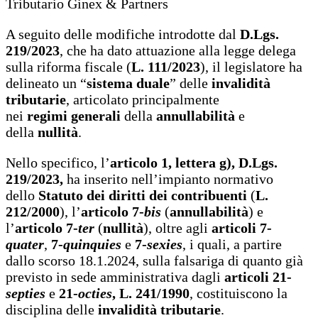
Tributario Ginex & Partners
A seguito delle modifiche introdotte dal
D.Lgs.
219/2023
, che ha dato attuazione alla legge delega
sulla riforma fiscale (
L. 111/2023
), il legislatore ha
delineato un “
sistema duale
” delle
invalidità
tributarie
, articolato principalmente
nei
regimi
generali
della
annullabilità
e
della
nullità
.
Nello specifico, l’
articolo 1, lettera g), D.Lgs.
219/2023,
ha inserito nell’impianto normativo
dello
Statuto dei diritti dei contribuenti
(
L.
212/2000
), l’
articolo 7-
bis
(
annullabilità
) e
l’
articolo 7-
ter
(
nullità
), oltre agli
articoli 7-
quater
,
7-
quinquies
e
7-
sexies
, i quali, a partire
dallo scorso 18.1.2024, sulla falsariga di quanto già
previsto in sede amministrativa dagli
articoli 21-
septies
e
21-
octies
, L. 241/1990
, costituiscono la
disciplina delle
invalidità tributarie
.