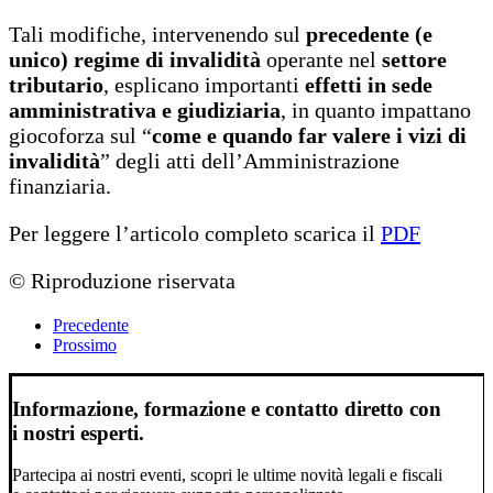
Tali modifiche, intervenendo sul
precedente (e
unico) regime di invalidità
operante nel
settore
tributario
, esplicano importanti
effetti in sede
amministrativa e giudiziaria
, in quanto impattano
giocoforza sul “
come e quando far valere i vizi di
invalidità
” degli atti dell’Amministrazione
finanziaria.
Per leggere l’articolo completo scarica il
PDF
© Riproduzione riservata
Precedente
Prossimo
Informazione, formazione e contatto diretto con
i nostri esperti.
Partecipa ai nostri eventi, scopri le ultime novità legali e fiscali