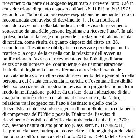
ricevimento da parte del soggetto legittimato a ricevere l’atto. Ciò in
considerazione di quanto disposto dall’art. 26, D.P.R. n. 602/1973,
secondo cui “la notifica può essere eseguita anche mediante invio di
raccomandata con avviso di ricevimento, […] e la notifica si
considera avvenuta nella data indicata nell’avviso di ricevimento
sottoscritto da una delle persone legittimate a ricevere l’atto”. In tale
ipotesi, pertanto, la legge non prevede la redazione di alcuna relata
di notifica, come risulta da quanto disposto dal citato art. 26,
secondo cui “l’esattore è obbligato a conservare per cinque anni la
matrice o la copia della cartella con la relazione dell’avvenuta
notificazione o l’avviso di ricevimento ed ha l’obbligo di farne
esibizione su richiesta del contribuente o dell’amministrazione”.
I Giudici di legittimità hanno affermato altresì che l’eventuale
mancata indicazione nell’avviso di ricevimento delle generalità della
persona a cui è stata consegnata la cartella e l’eventuale illeggibilità
della sottoscrizione del medesimo avviso non pregiudicano in alcun
modo la notificazione, poiché, da un lato, detta indicazione di dati
anagrafici non è richiesta da alcuna disposizione e, dall’altro, la
relazione tra il soggetto cui l’atto è destinato e quello che lo
riceve fisicamente costituisce oggetto di un preliminare accertamento
di competenza dell’Ufficio postale. D’altronde, l’avviso di
ricevimento è assistito dall’efficacia probatoria di cui all’art. 2700
c.c., avendo natura di atto pubblico (Cass. sent. n. 11708/2011).
La pronuncia pare, purtroppo, consolidare il filone giurisprudenziale
inaugurato dall’ordinanza del 6 luglio 2010, n. 15948, della Corte di