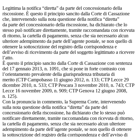
Legittima la notifica “diretta” da parte del concessionario della
riscossione. È questo il principio sancito dalla Corte di Cassazione
che, intervenendo sulla nota questione della notifica “diretta”
da parte del concessionario della riscossione, ha dichiarato che lo
stesso può notificare direttamente, tramite raccomandata con ricevuta
di ritorno, la cartella di pagamento, senza che sia necessario alcun
ulteriore adempimento da parte dell’agente postale, se non quello di
ottenere la sottoscrizione del registro della corrispondenza e
dell’avviso di ricevimento da parte del soggetto legittimato a ricevere
l’atto.
È questo il principio sancito dalla Corte di Cassazione con sentenza
del 17 gennaio 2013, n. 1091, che si pone in forte contrasto con
l’orientamento prevalente della giurisprudenza tributaria di
merito (CTP Campobasso 11 giugno 2012, n. 133; CTP Lecce 29
dicembre 2010, n. 533; CTP Pescara 3 novembre 2010, n. 743; CTP
Lecce 16 novembre 2009, n. 909; CTP Genova 12 giugno 2008,
n. 125).
Con la pronuncia in commento, la Suprema Corte, intervenendo
sulla nota questione della notifica “diretta” da parte del
concessionario della riscossione, ha dichiarato che lo stesso può
notificare direttamente, tramite raccomandata con ricevuta di ritorno,
la cartella di pagamento, senza che sia necessario alcun ulteriore
adempimento da parte dell’agente postale, se non quello di ottenere
la sottoscrizione del registro della corrispondenza e dell’avviso di