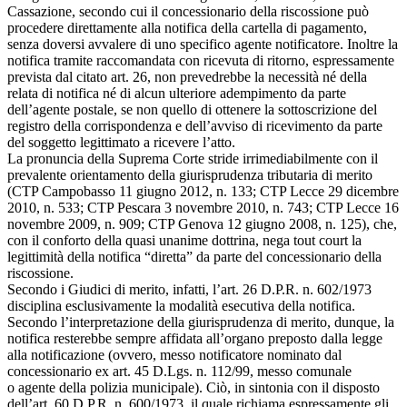
Cassazione, secondo cui il concessionario della riscossione può
procedere direttamente alla notifica della cartella di pagamento,
senza doversi avvalere di uno specifico agente notificatore. Inoltre la
notifica tramite raccomandata con ricevuta di ritorno, espressamente
prevista dal citato art. 26, non prevedrebbe la necessità né della
relata di notifica né di alcun ulteriore adempimento da parte
dell’agente postale, se non quello di ottenere la sottoscrizione del
registro della corrispondenza e dell’avviso di ricevimento da parte
del soggetto legittimato a ricevere l’atto.
La pronuncia della Suprema Corte stride irrimediabilmente con il
prevalente orientamento della giurisprudenza tributaria di merito
(CTP Campobasso 11 giugno 2012, n. 133; CTP Lecce 29 dicembre
2010, n. 533; CTP Pescara 3 novembre 2010, n. 743; CTP Lecce 16
novembre 2009, n. 909; CTP Genova 12 giugno 2008, n. 125), che,
con il conforto della quasi unanime dottrina, nega tout court la
legittimità della notifica “diretta” da parte del concessionario della
riscossione.
Secondo i Giudici di merito, infatti, l’art. 26 D.P.R. n. 602/1973
disciplina esclusivamente la modalità esecutiva della notifica.
Secondo l’interpretazione della giurisprudenza di merito, dunque, la
notifica resterebbe sempre affidata all’organo preposto dalla legge
alla notificazione (ovvero, messo notificatore nominato dal
concessionario ex art. 45 D.Lgs. n. 112/99, messo comunale
o agente della polizia municipale). Ciò, in sintonia con il disposto
dell’art. 60 D.P.R. n. 600/1973, il quale richiama espressamente gli