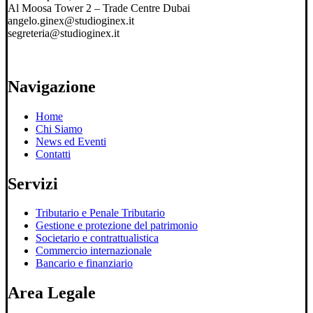
Al Moosa Tower 2 – Trade Centre Dubai
angelo.ginex@studioginex.it
segreteria@studioginex.it
Navigazione
Home
Chi Siamo
News ed Eventi
Contatti
Servizi
Tributario e Penale Tributario
Gestione e protezione del patrimonio
Societario e contrattualistica
Commercio internazionale
Bancario e finanziario
Area Legale