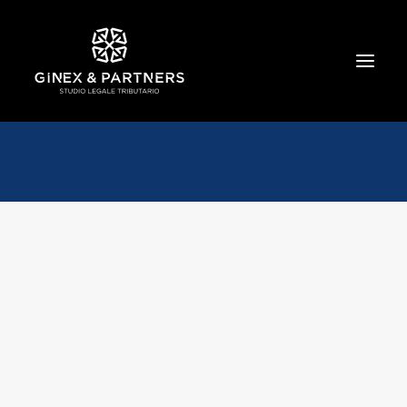
HOME
CHI SIAMO
TRIBUTARIO E PENALE TRIBUTARIO
GESTIONE E PROTEZIONE DEL PATRIMONIO
SOCIETARIO E CONTRATTUALISTICA
COMMERCIO INTERNAZIONALE
BANCARIO E FINANZIARIO
NEWS ED EVENTI