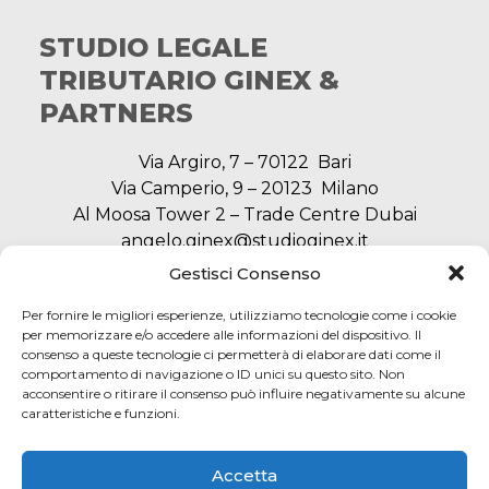
STUDIO LEGALE
TRIBUTARIO GINEX &
PARTNERS
Via Argiro, 7 – 70122 Bari
Via Camperio, 9 – 20123 Milano
Al Moosa Tower 2 – Trade Centre Dubai
angelo.ginex@studioginex.it
segreteria@studioginex.it
Gestisci Consenso
Per fornire le migliori esperienze, utilizziamo tecnologie come i cookie
per memorizzare e/o accedere alle informazioni del dispositivo. Il
consenso a queste tecnologie ci permetterà di elaborare dati come il
NAVIGAZIONE
comportamento di navigazione o ID unici su questo sito. Non
acconsentire o ritirare il consenso può influire negativamente su alcune
caratteristiche e funzioni.
SERVIZI
Accetta
AREA LEGALE