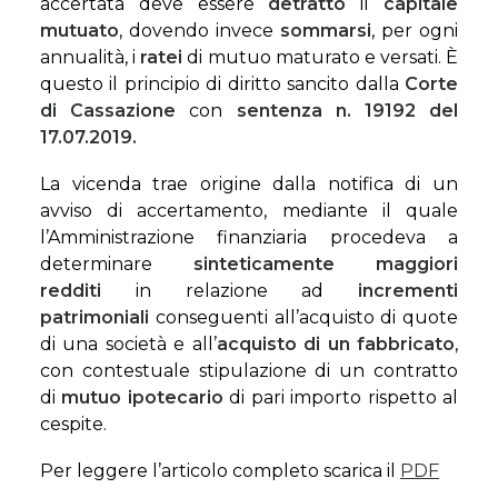
accertata deve essere
detratto
il
capitale
mutuato
, dovendo invece
sommarsi
, per ogni
annualità, i
ratei
di mutuo maturato e versati. È
questo il principio di diritto sancito dalla
Corte
di Cassazione
con
sentenza n. 19192 del
17.07.2019.
La vicenda trae origine dalla notifica di un
avviso di accertamento, mediante il quale
l’Amministrazione finanziaria procedeva a
determinare
sinteticamente
maggiori
redditi
in relazione ad
incrementi
patrimoniali
conseguenti all’acquisto di quote
di una società e all’
acquisto di un fabbricato
,
con contestuale stipulazione di un contratto
di
mutuo ipotecario
di pari importo rispetto al
cespite.
Per leggere l’articolo completo scarica il
PDF