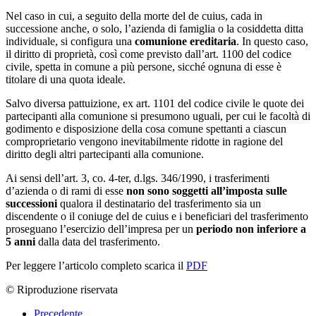
Nel caso in cui, a seguito della morte del de cuius, cada in
successione anche, o solo, l’azienda di famiglia o la cosiddetta ditta
individuale, si configura una
comunione ereditaria
. In questo caso,
il diritto di proprietà, così come previsto dall’art. 1100 del codice
civile, spetta in comune a più persone, sicché ognuna di esse è
titolare di una quota ideale.
Salvo diversa pattuizione, ex art. 1101 del codice civile le quote dei
partecipanti alla comunione si presumono uguali, per cui le facoltà di
godimento e disposizione della cosa comune spettanti a ciascun
comproprietario vengono inevitabilmente ridotte in ragione del
diritto degli altri partecipanti alla comunione.
Ai sensi dell’art. 3, co. 4-ter, d.lgs. 346/1990, i trasferimenti
d’azienda o di rami di esse
non sono soggetti all’imposta sulle
successioni
qualora il destinatario del trasferimento sia un
discendente o il coniuge del de cuius e i beneficiari del trasferimento
proseguano l’esercizio dell’impresa per un
periodo non inferiore a
5 anni
dalla data del trasferimento.
Per leggere l’articolo completo scarica il
PDF
© Riproduzione riservata
Precedente