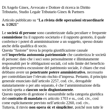
Di Angelo Ginex, Avvocato e Dottore di ricerca in Diritto
Tributario, Studio Legale Tributario Ginex & Partners
Articolo pubblicato su “
La rivista delle operazioni straordinarie
n. 1/2021
”
Le
società di persone
sono caratterizzate dalla peculiare e frequente
commistione
fra il rapporto societario e il rapporto gestorio, il quale
conferisce i poteri di amministrazione a un soggetto, spesso dotato
anche della qualifica di socio.
Questa “fusione” trova la propria giustificazione causale
nell’
imperfetta autonomia patrimoniale
che caratterizza le società
di persone: dato che i soci sono personalmente e illimitatamente
responsabili per le obbligazioni sociali, col solo limite del beneficio
della preventiva escussione del patrimonio sociale, è chiaro che essi
debbano avere un
penetrante potere amministrativo
, necessario
per controbilanciare l’elevato rischio d’impresa. Pertanto, il principio
generale enunciato dall’articolo 2257, cod. civ., derogabile
statutariamente o per atto separato, è che l’amministrazione della
società spetta a
ciascun socio disgiuntamente
.
Questo rapporto di gestione è sussumibile nella categoria giuridica
del
contratto di mandato
ex articolo 1703 e ss., cod. civ., così
come esplicitamente previsto nell’articolo 2260, cod. civ..
Tuttavia, il rinvio
non opera sic et simpliciter
, poiché non tutte le