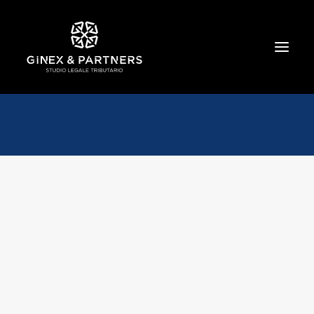
HOME
CHI SIAMO
TRIBUTARIO E PENALE TRIBUTARIO
GESTIONE E PROTEZIONE DEL PATRIMONIO
SOCIETARIO E CONTRATTUALISTICA
COMMERCIO INTERNAZIONALE
BANCARIO E FINANZIARIO
NEWS ED EVENTI