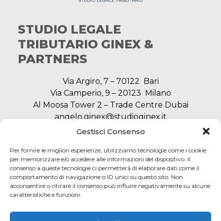
STUDIO LEGALE
TRIBUTARIO GINEX &
PARTNERS
Via Argiro, 7 – 70122 Bari
Via Camperio, 9 – 20123 Milano
Al Moosa Tower 2 – Trade Centre Dubai
angelo.ginex@studioginex.it
segreteria@studioginex.it
Gestisci Consenso
Per fornire le migliori esperienze, utilizziamo tecnologie come i cookie
per memorizzare e/o accedere alle informazioni del dispositivo. Il
consenso a queste tecnologie ci permetterà di elaborare dati come il
NAVIGAZIONE
comportamento di navigazione o ID unici su questo sito. Non
acconsentire o ritirare il consenso può influire negativamente su alcune
caratteristiche e funzioni.
SERVIZI