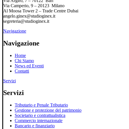
Via Argiro, 7 – 70122 Bari
Via Camperio, 9 – 20123 Milano
Al Moosa Tower 2 – Trade Centre Dubai
angelo.ginex@studioginex.it
segreteria@studioginex.it
Navigazione
Navigazione
Home
Chi Siamo
News ed Eventi
Contatti
Servizi
Servizi
Tributario e Penale Tributario
Gestione e protezione del patrimonio
Societario e contrattualistica
Commercio internazionale
Bancario e finanziario