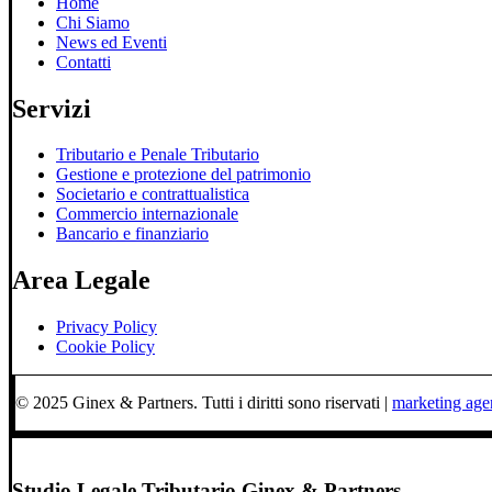
Home
Chi Siamo
News ed Eventi
Contatti
Servizi
Tributario e Penale Tributario
Gestione e protezione del patrimonio
Societario e contrattualistica
Commercio internazionale
Bancario e finanziario
Area Legale
Privacy Policy
Cookie Policy
© 2025 Ginex & Partners. Tutti i diritti sono riservati |
marketing ag
Studio Legale Tributario Ginex & Partners