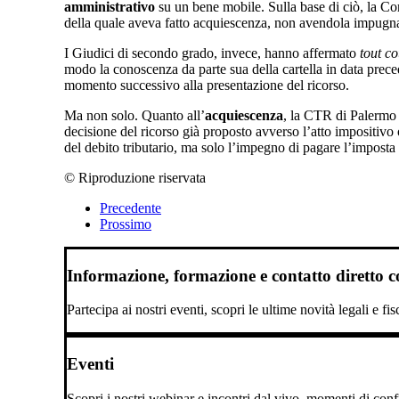
amministrativo
su un bene mobile. Sulla base di ciò, la Co
della quale aveva fatto acquiescenza, non avendola impugna
I Giudici di secondo grado, invece, hanno affermato
tout co
modo la conoscenza da parte sua della cartella in data preced
momento successivo alla presentazione del ricorso.
Ma non solo. Quanto all’
acquiescenza
, la CTR di Palermo r
decisione del ricorso già proposto avverso l’atto impositivo 
del debito tributario, ma solo l’impegno di pagare l’imposta
© Riproduzione riservata
Precedente
Prossimo
Informazione, formazione e contatto diretto con
Partecipa ai nostri eventi, scopri le ultime novità legali e fi
Eventi
Scopri i nostri webinar e incontri dal vivo, momenti di confro