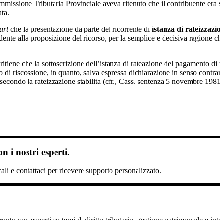
mmissione Tributaria Provinciale aveva ritenuto che il contribuente era 
ta.
urt
che la presentazione da parte del ricorrente di
istanza di rateizzazi
ente alla proposizione del ricorso, per la semplice e decisiva ragione ch
itiene che la sottoscrizione dell’istanza di rateazione del pagamento di
o di riscossione, in quanto, salva espressa dichiarazione in senso contra
 secondo la rateizzazione stabilita (cfr., Cass. sentenza 5 novembre 198
 i nostri esperti.
scali e contattaci per ricevere supporto personalizzato.
nto con esperti su temi di diritto tributario, gestione patrimoniale e int