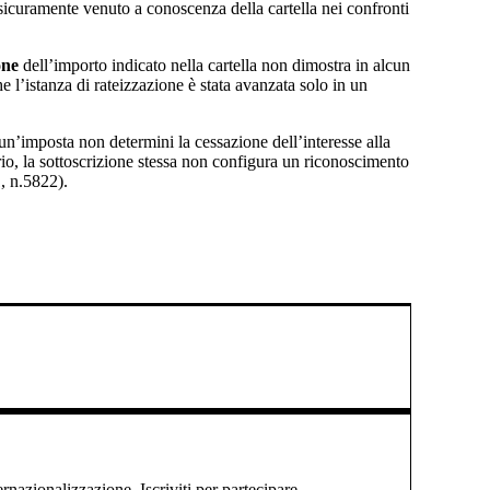
sicuramente venuto a conoscenza della cartella nei confronti
one
dell’importo indicato nella cartella non dimostra in alcun
e l’istanza di rateizzazione è stata avanzata solo in un
 un’imposta non determini la cessazione dell’interesse alla
rio, la sottoscrizione stessa non configura un riconoscimento
1, n.5822).
ernazionalizzazione. Iscriviti per partecipare.