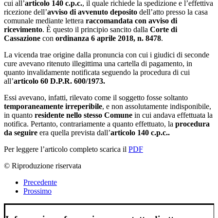
cui all’
articolo 140 c.p.c.
, il quale richiede la spedizione e l’effettiva
ricezione dell’
avviso di avvenuto deposito
dell’atto presso la casa
comunale mediante lettera
raccomandata con avviso di
ricevimento
. È questo il principio sancito dalla
Corte di
Cassazione
con
ordinanza 6 aprile 2018, n. 8478
.
La vicenda trae origine dalla pronuncia con cui i giudici di seconde
cure avevano ritenuto illegittima una cartella di pagamento, in
quanto invalidamente notificata seguendo la procedura di cui
all’
articolo 60 D.P.R. 600/1973.
Essi avevano, infatti, rilevato come il soggetto fosse soltanto
temporaneamente irreperibile
, e non assolutamente indisponibile,
in quanto
residente nello stesso Comune
in cui andava effettuata la
notifica. Pertanto, contrariamente a quanto effettuato, la
procedura
da seguire
era quella prevista dall’
articolo 140 c.p.c..
Per leggere l’articolo completo scarica il
PDF
© Riproduzione riservata
Precedente
Prossimo