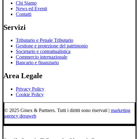
Chi Siamo
News ed Eventi
Contatti
Servizi
Tributario e Penale Tributario
Gestione e protezione del patrimonio
Societario e contrattualistica
Commercio internazionale
Bancario e finanziario
Area Legale
Privacy Policy
Cookie Policy
© 2025 Ginex & Partners. Tutti i diritti sono riservati |
marketing
agency deraweb