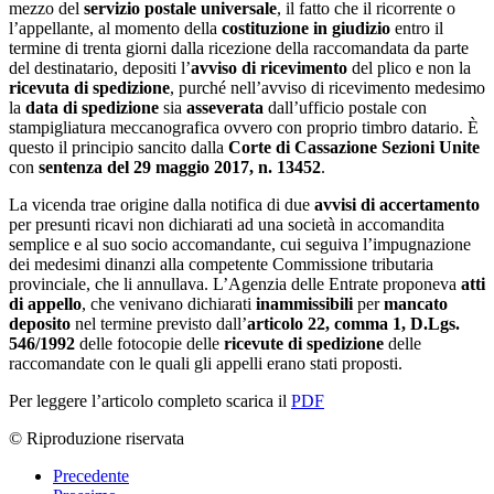
mezzo del
servizio postale
universale
, il fatto che il ricorrente o
l’appellante, al momento della
costituzione in giudizio
entro il
termine di trenta giorni dalla ricezione della raccomandata da parte
del destinatario, depositi l’
avviso di ricevimento
del plico e non la
ricevuta di spedizione
, purché nell’avviso di ricevimento medesimo
la
data di spedizione
sia
asseverata
dall’ufficio postale con
stampigliatura meccanografica ovvero con proprio timbro datario. È
questo il principio sancito dalla
Corte di Cassazione Sezioni Unite
con
sentenza del 29 maggio 2017, n. 13452
.
La vicenda trae origine dalla notifica di due
avvisi di accertamento
per presunti ricavi non dichiarati ad una società in accomandita
semplice e al suo socio accomandante, cui seguiva l’impugnazione
dei medesimi dinanzi alla competente Commissione tributaria
provinciale, che li annullava. L’Agenzia delle Entrate proponeva
atti
di appello
, che venivano dichiarati
inammissibili
per
mancato
deposito
nel termine previsto dall’
articolo 22, comma 1, D.Lgs.
546/1992
delle fotocopie delle
ricevute di spedizione
delle
raccomandate con le quali gli appelli erano stati proposti.
Per leggere l’articolo completo scarica il
PDF
© Riproduzione riservata
Precedente