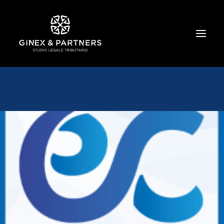
HOME
CHI SIAMO
TRIBUTARIO E PENALE TRIBUTARIO
GESTIONE E PROTEZIONE DEL PATRIMONIO
SOCIETARIO E CONTRATTUALISTICA
COMMERCIO INTERNAZIONALE
BANCARIO E FINANZIARIO
NEWS ED EVENTI