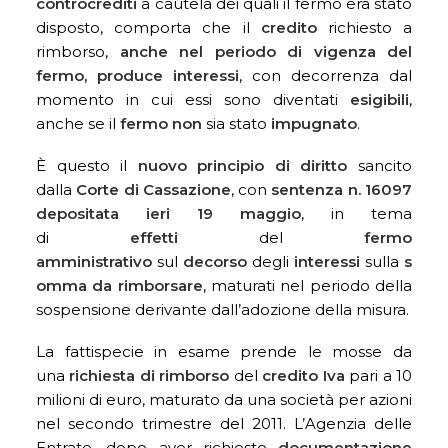
controcrediti
a cautela dei quali il fermo era stato
disposto, comporta che il
credito
richiesto a
rimborso,
anche nel periodo di vigenza del
fermo, produce interessi
, con decorrenza dal
momento in cui essi sono diventati
esigibili
,
anche se il
fermo
non
sia stato
impugnato
.
È questo il
nuovo principio di diritto
sancito
dalla
Corte di Cassazione
, con
sentenza n. 16097
depositata ieri 19 maggio
, in tema
di
effetti
del
fermo
amministrativo
sul
decorso
degli
interessi
sulla
s
omma da rimborsare
, maturati nel periodo della
sospensione derivante dall’adozione della misura.
La fattispecie in esame prende le mosse da
una
richiesta di rimborso
del
credito Iva
pari a 10
milioni di euro, maturato da una società per azioni
nel secondo trimestre del 2011. L’Agenzia delle
Entrate, dopo aver richiesto
documentazione