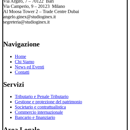
Via Argiro, 7 – 70122 Bari
Via Camperio, 9 – 20123 Milano
Al Moosa Tower 2 – Trade Centre Dubai
angelo.ginex@studioginex.it
segreteria@studioginex.it
Navigazione
Home
Chi Siamo
News ed Eventi
Contatti
Servizi
Tributario e Penale Tributario
Gestione e protezione del patrimonio
Societario e contrattualistica
Commercio internazionale
Bancario e finanziario
Area Legale