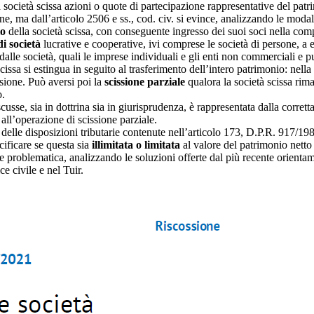
la società scissa azioni o quote di partecipazione rappresentative del pa
one, ma dall’articolo 2506 e ss., cod. civ. si evince, analizzando le moda
io
della società scissa, con conseguente ingresso dei suoi soci nella comp
di società
lucrative e cooperative, ivi comprese le società di persone, a 
 dalle società, quali le imprese individuali e gli enti non commerciali e p
cissa si estingua in seguito al trasferimento dell’intero patrimonio: nella
fusione. Può aversi poi la
scissione parziale
qualora la società scissa rima
o.
cusse, sia in dottrina sia in giurisprudenza, è rappresentata dalla corret
 all’operazione di scissione parziale.
delle disposizioni tributarie contenute nell’articolo 173, D.P.R. 917/1986 
cificare se questa sia
illimitata o limitata
al valore del patrimonio netto 
le problematica, analizzando le soluzioni offerte dal più recente orienta
 civile e nel Tuir.