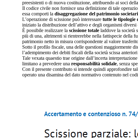
preesistenti o di nuova costituzione, attribuendo ai soci del
Il codice civile non fornisce una definizione di tale operazi
essa comporti la
disaggregazione del patrimonio societar
L’operazione di scissione può interessare
tutte le tipologie 
iniziato la distribuzione dell’attivo e degli organismi diversi
È possibile realizzare la
scissione totale
laddove la società s
più di una, altrimenti si rientrerebbe nella fattispecie della 
patrimonio netto in misura corrispondente al valore trasferit
Sotto il profilo fiscale, una delle questioni maggiormente dis
l’adempimento dei debiti fiscali della società scissa anteriori
Tale vexata quaestio trae origine dall’incerta interpretazione 
limitano a prevedere una
responsabilità solidale
, senza spe
Con il presente contributo si intende quindi approfondire ta
operato una disamina del dato normativo contenuto nel codice