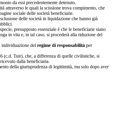
trimonio da essi precedentemente detenuto.
lità attraverso le quali la scissione trova compimento, che
agine sociale delle società beneficiarie.
esclusione delle società in liquidazione che hanno già
ubblici.
 specie, presupposto essenziale è che le beneficiarie siano
nga in vita e, in tal caso, si procederà alla riduzione del
ta individuazione del
regime di responsabilità
per
(c.d. Tuir), che, a differenza di quelle civilistiche, si
ricevuto dalla beneficiaria.
mento della giurisprudenza di legittimità, ma solo dopo aver